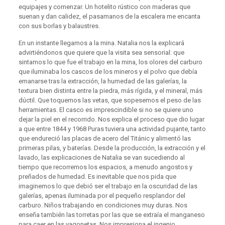
equipajes y comenzar. Un hotelito rústico con maderas que
suenan y dan calidez, el pasamanos de la escalera me encanta
con sus borlas y balaustres.
En un instante llegamos a la mina. Natalia nos la explicará
advirtiéndonos que quiere que la visita sea sensorial: que
sintamos lo que fue el trabajo en la mina, los olores del carburo
que iluminaba los cascos de los mineros y el polvo que debía
emanarse tras la extracción, la humedad de las galerías, la
textura bien distinta entre la piedra, más rígida, y el mineral, más
dúctil. Que toquemos las vetas, que sopesemos el peso de las
herramientas. El casco es imprescindible si no se quiere uno
dejar la piel en el recorrido. Nos explica el proceso que dio lugar
a que entre 1844 y 1968 Puras tuviera una actividad pujante, tanto
que endureció las placas de acero del Titánic y alimentó las
primeras pilas, y baterías. Desde la producción, la extracción y el
lavado, las explicaciones de Natalia se van sucediendo al
tiempo que recorremos los espacios, a menudo angostos y
preñados de humedad. Es inevitable que nos pida que
imaginemos lo que debió ser el trabajo en la oscuridad de las
galerías, apenas iluminada por el pequeño resplandor del
carburo. Niños trabajando en condiciones muy duras. Nos
enseña también las torretas por las que se extraía el manganeso
para caer en las vagonetas. Nos impresiona el ingenio