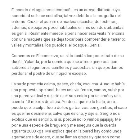
El sonido del agua nos acompaña en un arroyo diáfano cuya
sonoridad se hace cristalina, tal vez debido a la orografía del
entorno. Cruzar el puente de madera escuchando lostrinos,
además, de pájaros poco habituales en mis sonidos urbanitas
es genial. Realmente merece la pena hacer esta visita. Y encima
con una maqueta que se deja tocar para comprender el terreno:
valles y montañas, los pueblos, el bosque. ¡Genial!
Comemos en El comienzo, un sitio fantástico por el trato de su
dueña, Yolanda, por la comida que se ofrece generosa con
sabores a legumbres, carrilleras y cocochas sin que podamos
perdonar el postre de un hojadlre excelso.
La tarde prometía calma, paseo, charla, escucha. Aunque había
una propuesta opcional: hacer una vía ferrata, vamos, subir por
una pared vertical y dejarte caer sostenido por un arnés y una
cuerda. 15 metros de altura. Yo decía que no lo haría, pero…
puede que la culpa fuera de los garbanzos con gambas, el caso
es que me desmelené, calvo que es uno, y dije sí. Sergio nos
explica que es sencillo, sí sí, porque no lo vemos jajajajaj. Me
pone una especie de braguero y me asegura que la cuerda
aguanta 2000 kgs. Me explica que en la pared hay como unos
agarraderos de acero, que se llaman grapas y que son como