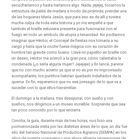
escucharíamos y hasta haríamos algo. Nada, jejejej, tocamos la
estructura de palés de madera a modo de pirámide, prender una
de las hogueras María Jesús, que para eso es de allí y tuviera
mucha culpa de toda esta historia y yo me empeñé a que
también el braille estuviera presente para fusionarse con el
fuego en todo un símbolo de utopía y tenacidad. No podíamos
imaginar que Héctor, el Concejal de fiestas nos tomaría a su
cargo y haría que la noche fuese mágica con su corazón de
hombre tan grande como bueno. Llevé mi papelito en braille con
un deseo, Héctor me acercó a la gran pira, cómo calentaba la
condenada (¿o sería alguna mujer? Jejejeje) y llo lancé, parece
que no con mucho acierto ya que si no es por mi improvisado
acompañante, los puntitos habrían quedado indultados de la
quema. En fin, esperemos que no sea presagio de lo que va a
suceder con lo que ellos transmitían.
El domingo a la mañana, tras desayunar, con sueño y con
sueños, nos dirigimos a un museo increíble. Sorprende que sea
tan poco conocido por lo que encierra.
Concha, la guía, durante más de tres horas, nos hizo una
pormenorizada visita por las distintas áreas de lo que, un día fue
silo del Servicio Nacional de Productos Agrarios (SEMPA) en los
años de nuestra posguerra y que ahora alberga recreaciones de