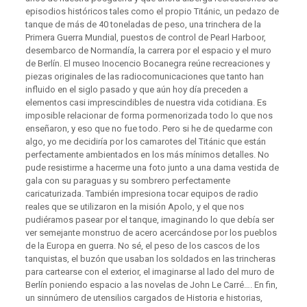
episodios históricos tales como el propio Titánic, un pedazo de
tanque de más de 40 toneladas de peso, una trinchera de la
Primera Guerra Mundial, puestos de control de Pearl Harboor,
desembarco de Normandía, la carrera por el espacio y el muro
de Berlín. El museo Inocencio Bocanegra reúne recreaciones y
piezas originales de las radiocomunicaciones que tanto han
influido en el siglo pasado y que aún hoy día preceden a
elementos casi imprescindibles de nuestra vida cotidiana. Es
imposible relacionar de forma pormenorizada todo lo que nos
enseñaron, y eso que no fue todo. Pero si he de quedarme con
algo, yo me decidiría por los camarotes del Titánic que están
perfectamente ambientados en los más mínimos detalles. No
pude resistirme a hacerme una foto junto a una dama vestida de
gala con su paraguas y su sombrero perfectamente
caricaturizada. También impresiona tocar equipos de radio
reales que se utilizaron en la misión Apolo, y el que nos
pudiéramos pasear por el tanque, imaginando lo que debía ser
ver semejante monstruo de acero acercándose por los pueblos
de la Europa en guerra. No sé, el peso de los cascos de los
tanquistas, el buzón que usaban los soldados en las trincheras
para cartearse con el exterior, el imaginarse al lado del muro de
Berlín poniendo espacio a las novelas de John Le Carré…. En fin,
un sinnúmero de utensilios cargados de Historia e historias,