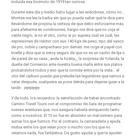
incluida esa bicimoto de 1919 tan curiosa.
Durante este día y medio hubo lugar a las anécdotas, cómo no…
Montse me lee la barba sin que yo pueda saber qué le dice pero
llevándome de propina la certeza de que debo esforzarme más
para afeitarme en condiciones, Sergio me dice que no coja el
cable negro, si no el otro, como si yo supiera cuál es cuál, las
expresiones de Héctor con sus 140 kgs de peso, tipo del vasco
de pro, noble y campechano por demás: me coge el papel con
braille y dice que si estoy seguro de que no es un cacho de lija o
de pared de su casa _anda la hostia_, la sorpresa de Yolanda, la
dueña del Comienzo ante nuestra buena maña entre sus platos
probándolos todos y eso que la comida entra por la vista… el
olor del carburo puede que preludie las legumbres que vamos a
catar después, cualquiera se pone detrás para dejarse guiar a la
tarde… jejejejeje.
Y de todo, los recuerdos: la satisfacción de haber encontrado
Camino Travel Tours con el compromiso de Sara de programar
nuevas aventuras que, nos asegura haberla enriquecido tanto
como a nosotros. El 13 no fue en absoluto un mal número para
sumar los que fuimos. Por el contrario, la camaradería y ayuda
mutua entre los que veían poco o mucho con los que no
veíamos nada, fue fantástica. Da gusto ayudar y que te ayuden