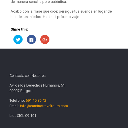
de manera sencilla pero auténtica.
Acabo con la frase que dice: persigue tus sueños en lugar de
huir de tus miedos. Hasta el próximo viaje.
Share this:
Haz
Haz
Haz
clic
clic
clic
para
para
para
compartir
compartir
compartir
en
en
en
Twitter
Facebook
Google+
(Se
(Se
(Se
abre
abre
abre
en
en
en
una
una
una
ventana
ventana
ventana
Contacta con Nosotros
nueva)
nueva)
nueva)
Av. de los Derechos Humanos, 51
09007 Burgos
Teléfono:
691 15 86 42
Email:
info@caminotraveltours.com
Lic.: CICL.09-101