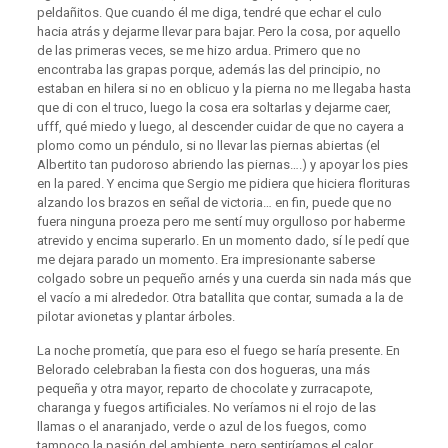
peldañitos. Que cuando él me diga, tendré que echar el culo
hacia atrás y dejarme llevar para bajar. Pero la cosa, por aquello
de las primeras veces, se me hizo ardua. Primero que no
encontraba las grapas porque, además las del principio, no
estaban en hilera si no en oblicuo y la pierna no me llegaba hasta
que di con el truco, luego la cosa era soltarlas y dejarme caer,
ufff, qué miedo y luego, al descender cuidar de que no cayera a
plomo como un péndulo, si no llevar las piernas abiertas (el
Albertito tan pudoroso abriendo las piernas….) y apoyar los pies
en la pared. Y encima que Sergio me pidiera que hiciera florituras
alzando los brazos en señal de victoria… en fin, puede que no
fuera ninguna proeza pero me sentí muy orgulloso por haberme
atrevido y encima superarlo. En un momento dado, sí le pedí que
me dejara parado un momento. Era impresionante saberse
colgado sobre un pequeño arnés y una cuerda sin nada más que
el vacío a mi alrededor. Otra batallita que contar, sumada a la de
pilotar avionetas y plantar árboles.
La noche prometía, que para eso el fuego se haría presente. En
Belorado celebraban la fiesta con dos hogueras, una más
pequeña y otra mayor, reparto de chocolate y zurracapote,
charanga y fuegos artificiales. No veríamos ni el rojo de las
llamas o el anaranjado, verde o azul de los fuegos, como
tampoco la pasión del ambiente, pero sentiríamos el calor,