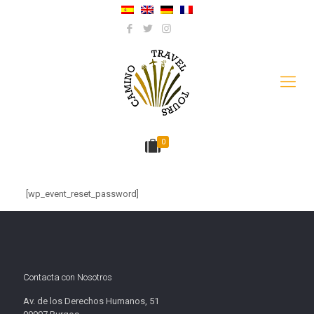
0
[wp_event_reset_password]
Contacta con Nosotros
Av. de los Derechos Humanos, 51